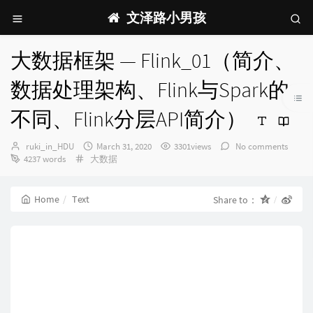
文泽路小男孩
大数据框架 — Flink_01（简介、
数据处理架构、Flink与Spark的
不同、Flink分层API简介）
Author：
发
ruki_in_HDU
March 31, 2020
3301views
No comments
Categories：
布
4237 words
大数据
时
间：
Home
Text
Share to：