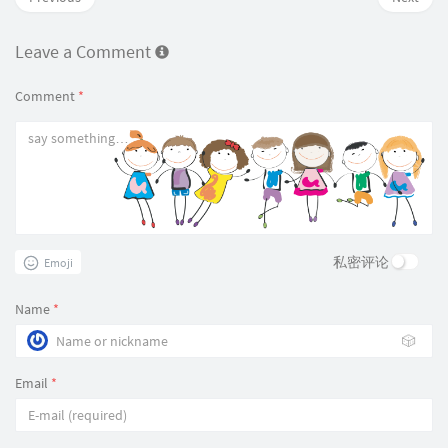
Leave a Comment
Comment
*
私密评论
Emoji
Name
*
🎲
Email
*