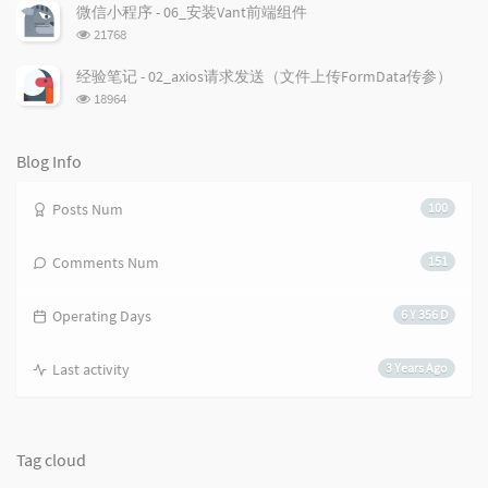
e
次
s
s
微信小程序 - 06_安装Vant前端组件
数:
s
浏
21768
览
次
经验笔记 - 02_axios请求发送（文件上传FormData传参）
数:
浏
18964
览
次
数:
Blog Info
Posts Num
100
Comments Num
151
Operating Days
6 Y 356 D
Last activity
3 Years Ago
Tag cloud