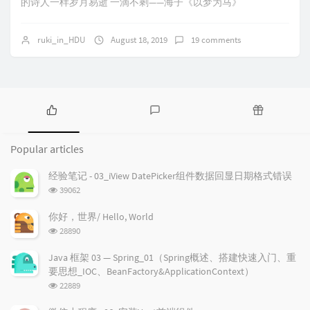
的诗人一样岁月易逝 一滴不剩——海子《以梦为马》
ruki_in_HDU
August 18, 2019
19 comments
P
L
R
o
a
a
Popular articles
p
t
n
u
e
d
经验笔记 - 03_iView DatePicker组件数据回显日期格式错误
l
s
o
浏
39062
a
t
m
览
r
c
a
次
你好，世界/ Hello, World
a
数:
o
r
浏
28890
r
m
t
览
t
m
i
次
Java 框架 03 — Spring_01（Spring概述、搭建快速入门、重
数:
i
e
c
要思想_IOC、BeanFactory&ApplicationContext）
c
n
l
浏
22889
l
t
e
览
e
次
s
s