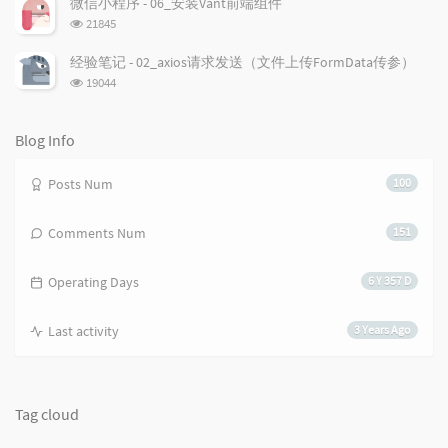
微信小程序 - 06_安装Vant前端组件
数:
s
浏
21845
览
次
经验笔记 - 02_axios请求发送（文件上传FormData传参）
数:
浏
19044
览
次
数:
Blog Info
Posts Num
100
Comments Num
151
Operating Days
6 Y 357 D
Last activity
3 Years Ago
Tag cloud