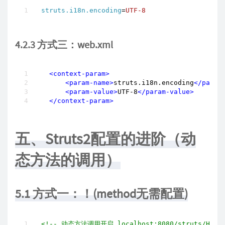
struts.i18n.encoding
=
UTF-8
4.2.3 方式三：web.xml
<
context-param
>
<
param-name
>
struts.i18n.encoding
</
param
<
param-value
>
UTF-8
</
param-value
>
</
context-param
>
五、Struts2配置的进阶（动
态方法的调用）
5.1 方式一：！(method无需配置)
<!-- 动态方法调用开启 localhost:8080/struts/Hell