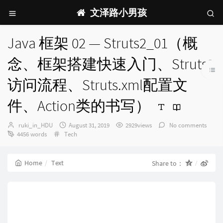
文泽路小男孩
Java 框架 02 — Struts2_01（概
念、框架搭建快速入门、Struts2
访问流程、Struts.xml配置文
件、Action类的书写）
Author：
发
ruki_in_HDU
August 31, 2019
2929views
No comments
Categories：
布
4456 words
Tech
时
间：
Home
Text
Share to：