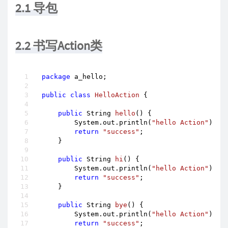
2.1 导包
2.2 书写Action类
package
 a_hello;

public
class
HelloAction
{

public
 String 
hello
()
{

        System.out.println(
"hello Action"
);

return
"success"
;

    }

public
 String 
hi
()
{

        System.out.println(
"hello Action"
);

return
"success"
;

    }

public
 String 
bye
()
{

        System.out.println(
"hello Action"
);

return
"success"
;
