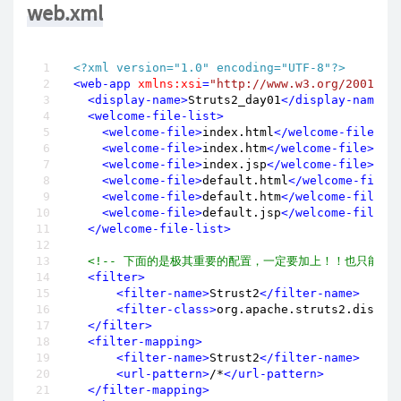
web.xml
<?xml version="1.0" encoding="UTF-8"?>
<
web-app
xmlns:xsi
=
"http://www.w3.org/2001/XM
<
display-name
>
Struts2_day01
</
display-name
>
<
welcome-file-list
>
<
welcome-file
>
index.html
</
welcome-file
>
<
welcome-file
>
index.htm
</
welcome-file
>
<
welcome-file
>
index.jsp
</
welcome-file
>
<
welcome-file
>
default.html
</
welcome-file
>
<
welcome-file
>
default.htm
</
welcome-file
>
<
welcome-file
>
default.jsp
</
welcome-file
>
</
welcome-file-list
>
<!-- 下面的是极其重要的配置，一定要加上！！也只能加载we
<
filter
>
<
filter-name
>
Strust2
</
filter-name
>
<
filter-class
>
org.apache.struts2.dispat
</
filter
>
<
filter-mapping
>
<
filter-name
>
Strust2
</
filter-name
>
<
url-pattern
>
/*
</
url-pattern
>
</
filter-mapping
>