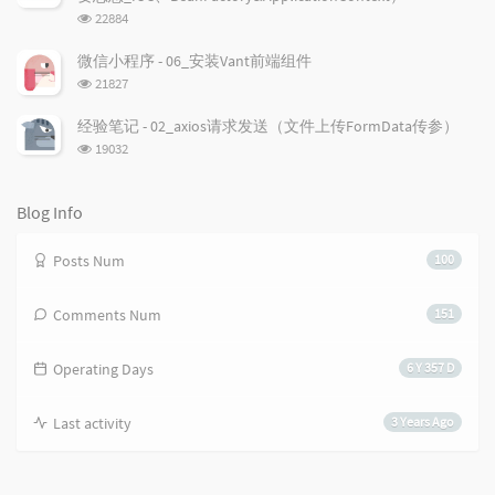
c
n
l
浏
22884
l
t
e
览
e
次
s
s
微信小程序 - 06_安装Vant前端组件
数:
s
浏
21827
览
次
经验笔记 - 02_axios请求发送（文件上传FormData传参）
数:
浏
19032
览
次
数:
Blog Info
Posts Num
100
Comments Num
151
Operating Days
6 Y 357 D
Last activity
3 Years Ago