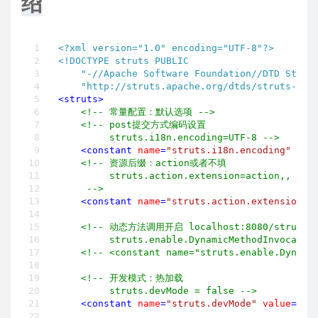
绍
<?xml version="1.0" encoding="UTF-8"?>
<!DOCTYPE struts PUBLIC

    "-//Apache Software Foundation//DTD Struts
    "http://struts.apache.org/dtds/struts-2.3
<
struts
>
<!-- 常量配置：默认选项 -->
<!-- post提交方式编码设置

         struts.i18n.encoding=UTF-8 -->
<
constant
name
=
"struts.i18n.encoding"
val
<!-- 资源后缀：action或者不填

         struts.action.extension=action,,

     -->
<
constant
name
=
"struts.action.extension"
<!-- 动态方法调用开启 localhost:8080/struts/
         struts.enable.DynamicMethodInvocatio
<!-- <constant name="struts.enable.Dynami
<!-- 开发模式：热加载

         struts.devMode = false -->
<
constant
name
=
"struts.devMode"
value
=
"tr