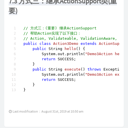
7.3 方式三：继承ActionSupport类(重
要)
// 方式三：(重要) 继承ActionSupport
// 帮助Action实现了以下接口：
// Action, Validateable, ValidationAware, Tex
public
class
Action3Demo
extends
ActionSuppor
public
 String 
hello
()
{

        System.out.println(
"Demo3Action hello
return
 SUCCESS;

    }

public
 String 
execute
()
throws
 Exception 
{
        System.out.println(
"Demo3Action execu
return
 SUCCESS;

    }

}
Last modification：August 31st, 2019 at 10:50 am