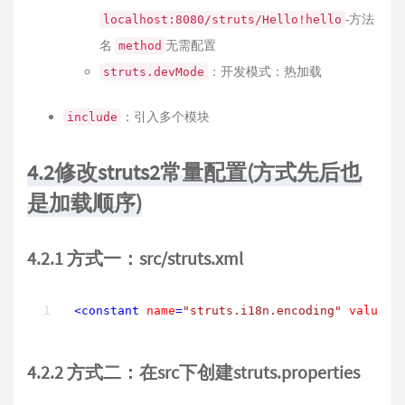
-方法
localhost:8080/struts/Hello!hello
名
无需配置
method
：开发模式：热加载
struts.devMode
：引入多个模块
include
4.2修改struts2常量配置(方式先后也
是加载顺序)
4.2.1 方式一：src/struts.xml
<
constant
name
=
"struts.i18n.encoding"
value
=
"
4.2.2 方式二：在src下创建struts.properties