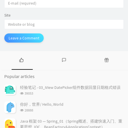
Site
Leave a Comment
P
L
R
o
a
a
Popular articles
p
t
n
u
e
d
经验笔记 - 03_iView DatePicker组件数据回显日期格式错误
l
s
o
浏
39053
a
t
m
览
r
c
a
次
你好，世界/ Hello, World
a
数:
o
r
浏
28888
r
m
t
览
t
m
i
次
Java 框架 03 — Spring_01（Spring概述、搭建快速入门、重
数:
i
e
c
要思想_IOC、BeanFactory&ApplicationContext）