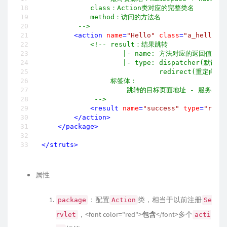
            class：Action类对应的完整类名

            method：访问的方法名

         -->
<
action
name
=
"Hello"
class
=
"a_hello.H
<!-- result：结果跳转

                    |- name: 方法对应的返回值

                    |- type: dispatcher(默认) 
                             redirect(重定向)

                 标签体：

                     跳转的目标页面地址 - 服务器端
             -->
<
result
name
=
"success"
type
=
"redi
</
action
>
</
package
>
</
struts
>
属性
：配置
类，相当于以前注册
package
Action
Se
，<font color="red">
包含
</font>多个
rvlet
acti