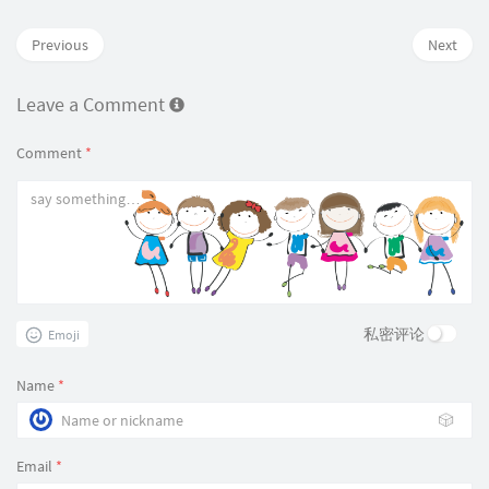
Previous
Next
Leave a Comment
Comment
*
私密评论
Emoji
Name
*
🎲
Email
*