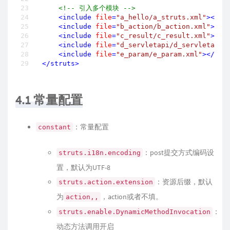
<!-- 引入多个模块 -->
<
include
file
=
"a_hello/a_struts.xml"
>
</
in
<
include
file
=
"b_action/b_action.xml"
>
</
i
<
include
file
=
"c_result/c_result.xml"
>
</
i
<
include
file
=
"d_servletapi/d_servletapi.
<
include
file
=
"e_param/e_param.xml"
>
</
inc
</
struts
>
4.1 常量配置
：常量配置
constant
：post提交方式编码设
struts.i18n.encoding
置，默认为UTF-8
：资源后缀，默认
struts.action.extension
为
，action或者不填。
action,,
：
struts.enable.DynamicMethodInvocation
动态方法调用开启