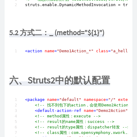
struts.enable.DynamicMethodInvocation = true
5.2 方式二：_ (method="${1}")
<
action
name
=
"Demo1Action_*"
class
=
"a_hello.H
六、Struts2中的默认配置
<
package
name
=
"default"
namespace
=
"/"
extends
<!-- 找不到包下的action，会使用Demo2Action处理
<
default-action-ref
name
=
"Demo2Action"
>
</
<!-- method属性：execute -->
<!-- result的name属性：success -->
<!-- result的type属性：dispatcher转发 -->
<!-- class属性：com.opensymphony.xwork.Acti