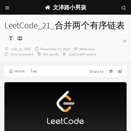
文泽路小男孩
LeetCode_21_合并两个有序链表
Author：
发
ruki_in_HDU
November 17, 2019
3453views
布
Categories：
One comment
581 words
LeetCodePractice
时
间：
Home
Text
Share to：