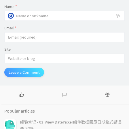
Name
*
🎲
Email
*
Site
Leave a Comment
P
L
R
o
a
a
Popular articles
p
t
n
u
e
d
经验笔记 - 03_iView DatePicker组件数据回显日期格式错误
l
s
o
浏
38984