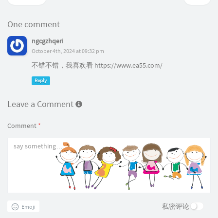
One comment
ngcgzhqeri
October 4th, 2024 at 09:32 pm
不错不错，我喜欢看 https://www.ea55.com/
Reply
Leave a Comment
Comment
*
私密评论
Emoji