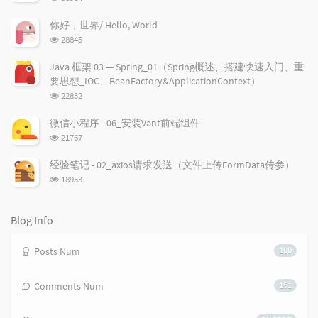
a
t
m
览
r
c
a
次
你好，世界/ Hello, World
a
数:
o
r
浏
28845
r
m
t
览
t
m
i
次
Java 框架 03 — Spring_01（Spring概述、搭建快速入门、重
数:
i
e
c
要思想_IOC、BeanFactory&ApplicationContext）
c
n
l
浏
22832
l
t
e
览
e
次
s
s
微信小程序 - 06_安装Vant前端组件
数:
s
浏
21767
览
次
经验笔记 - 02_axios请求发送（文件上传FormData传参）
数:
浏
18953
览
次
数:
Blog Info
Posts Num
100
Comments Num
151