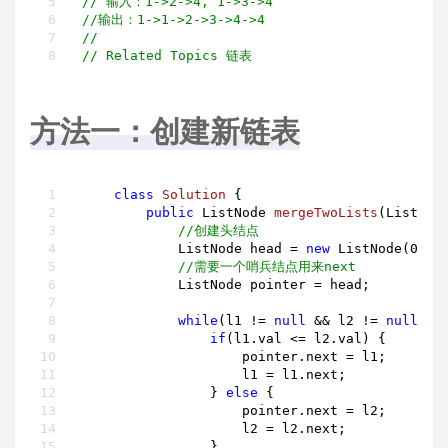
// 输入：1->2->4, 1->3->4
//输出：1->1->2->3->4->4
//
// Related Topics 链表
方法一：创建新链表
class
Solution
{

public
 ListNode 
mergeTwoLists
(ListNod
//创建头结点
            ListNode head = 
new
 ListNode(
0
);

//需要一个哨兵结点用来next
            ListNode pointer = head;

while
(l1 != 
null
 && l2 != 
null
) {

if
(l1.val <= l2.val) {

                    pointer.next = l1;

                    l1 = l1.next;

                } 
else
 {

                    pointer.next = l2;

                    l2 = l2.next;

                }
