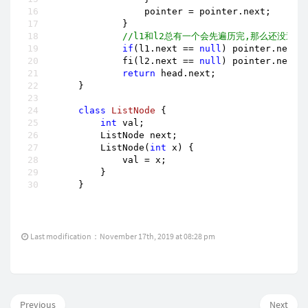
                pointer = pointer.next;

            }

//l1和l2总有一个会先遍历完,那么还没遍
if
(l1.next == 
null
) pointer.next =
            fi(l2.next == 
null
) pointer.next =
return
 head.next;

    }

class
ListNode
{

int
 val;

        ListNode next;

        ListNode(
int
 x) {

            val = x;

        }

    }
Last modification：November 17th, 2019 at 08:28 pm
Previous
Next