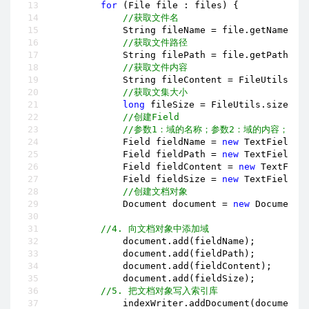
for
 (File file : files) {

//获取文件名
            String fileName = file.getName();

//获取文件路径
            String filePath = file.getPath();

//获取文件内容
            String fileContent = FileUtils.re
//获取文集大小
long
 fileSize = FileUtils.sizeOf(f
//创建Field
//参数1：域的名称；参数2：域的内容；参数
            Field fieldName = 
new
 TextField(
"
            Field fieldPath = 
new
 TextField(
"
            Field fieldContent = 
new
 TextFiel
            Field fieldSize = 
new
 TextField(
"
//创建文档对象
            Document document = 
new
 Document()
//4. 向文档对象中添加域
            document.add(fieldName);

            document.add(fieldPath);

            document.add(fieldContent);

            document.add(fieldSize);

//5. 把文档对象写入索引库
            indexWriter.addDocument(document);