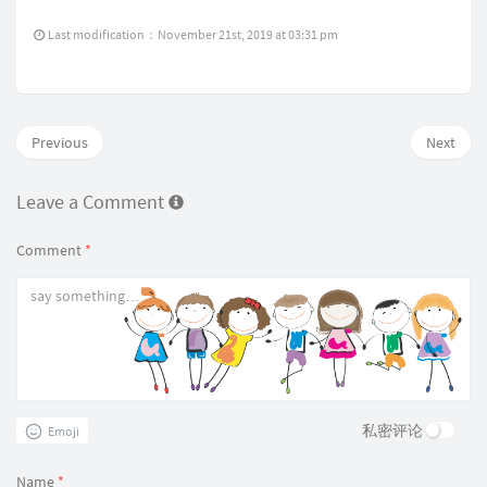
Last modification：November 21st, 2019 at 03:31 pm
Previous
Next
Leave a Comment
Comment
*
私密评论
Emoji
Name
*