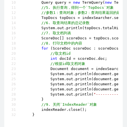
        Query query = 
new
 TermQuery(
new
 Term(
//5. 执行查询，得到一个`TopDocs`对象
//参数1：查询对象；参数2：查询结果返回的最大
        TopDocs topDocs = indexSearcher.searc
//6. 取查询结果的总记录数
        System.out.println(topDocs.totalHits);
//7. 取文档列表
        ScoreDoc[] scoreDocs = topDocs.scoreDo
//8. 打印文档中的内容
for
 (ScoreDoc scoreDoc : scoreDocs) {

//取文档id
int
 docId = scoreDoc.doc;

//根据id取文档对象
            Document document = indexSearcher.
            System.out.println(document.get(
"
            System.out.println(document.get(
"
            System.out.println(document.get(
"
            System.out.println(document.get(
"
            System.out.println(
"-------------
        }

//9. 关闭`IndexReader`对象
        indexReader.close();

    }