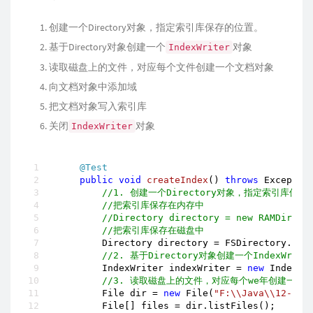
创建一个Directory对象，指定索引库保存的位置。
基于Directory对象创建一个
对象
IndexWriter
读取磁盘上的文件，对应每个文件创建一个文档对象
向文档对象中添加域
把文档对象写入索引库
关闭
对象
IndexWriter
@Test
public
void
createIndex
()
throws
 Exceptio
//1. 创建一个Directory对象，指定索引库保
//把索引库保存在内存中
//Directory directory = new RAMDirect
//把索引库保存在磁盘中
        Directory directory = FSDirectory.ope
//2. 基于Directory对象创建一个IndexWrite
        IndexWriter indexWriter = 
new
 IndexWr
//3. 读取磁盘上的文件，对应每个we年创建一个
        File dir = 
new
 File(
"F:\\Java\\12-lu
        File[] files = dir.listFiles();
