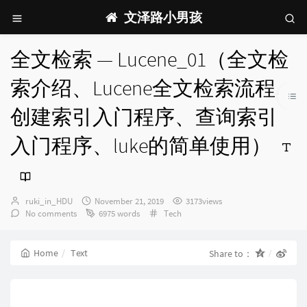
文泽路小男孩
全文检索 — Lucene_01（全文检
索介绍、Lucene全文检索流程、
创建索引入门程序、查询索引
入门程序、luke的简单使用）
Author：
发
ruki_in_HDU
November 21, 2019
3173views
布
Categories：
No comments
6975 words
Tech
时
间：
Home
Text
Share to：