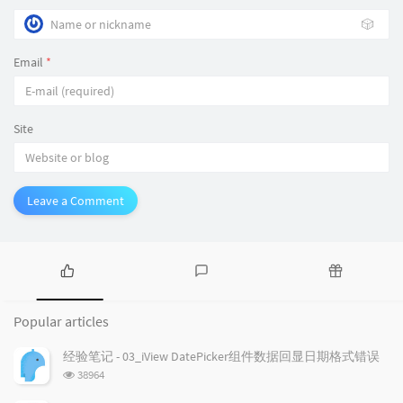
🎲
Email
*
Site
Leave a Comment
P
L
R
o
a
a
Popular articles
p
t
n
u
e
d
经验笔记 - 03_iView DatePicker组件数据回显日期格式错误
l
s
o
浏
38964
a
t
m
览