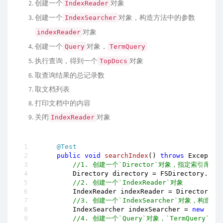
创建一个
对象
IndexReader
创建一个
对象，构造方法中的参数
IndexSearcher
对象
indexReader
创建一个
对象，
Query
TermQuery
执行查询，得到一个
对象
TopDocs
取查询结果的总记录数
取文档列表
打印文档中的内容
关闭
对象
IndexReader
@Test
public
void
searchIndex
()
throws
 Exceptio
//1. 创建一个`Director`对象，指定索引库的
        Directory directory = FSDirectory.ope
//2. 创建一个`IndexReader`对象
        IndexReader indexReader = DirectoryRea
//3. 创建一个`IndexSearcher`对象，构造方法
        IndexSearcher indexSearcher = 
new
 Ind
//4. 创建一个`Query`对象，`TermQuery`