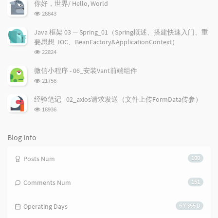
r
c
a
次
你好，世界/ Hello, World
a
数:
o
r
浏
28843
r
m
t
览
t
m
i
次
Java 框架 03 — Spring_01（Spring概述、搭建快速入门、重
数:
i
e
c
要思想_IOC、BeanFactory&ApplicationContext）
c
n
l
浏
22824
l
t
e
览
e
次
s
s
微信小程序 - 06_安装Vant前端组件
数:
s
浏
21756
览
次
经验笔记 - 02_axios请求发送（文件上传FormData传参）
数:
浏
18936
览
次
数:
Blog Info
Posts Num
100
Comments Num
151
Operating Days
6 Y 355 D